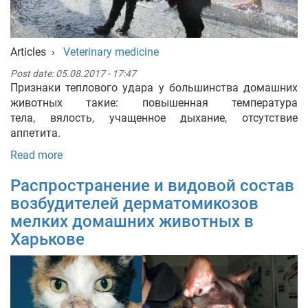
Articles
›
Veterinary medicine
Post date:
05.08.2017 - 17:47
Признаки теплового удара у большинства домашних
животных такие: повышенная температура
тела, вялость, учащенное дыхание, отсутствие
аппетита.
Read more
Распространение и видовой состав
возбудителей дерматомикозов
мелких домашних животных в
Харькове