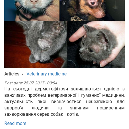
Articles
›
Veterinary medicine
Post date:
25.07.2017 - 00:54
На сьогодні дерматофітози залишаються однією з
важливих проблем ветеринарної і гуманної медицини,
актуальність якої визначається небезпекою для
здоров’я людини та значним поширенням
захворювання серед собак і котів.
Read more