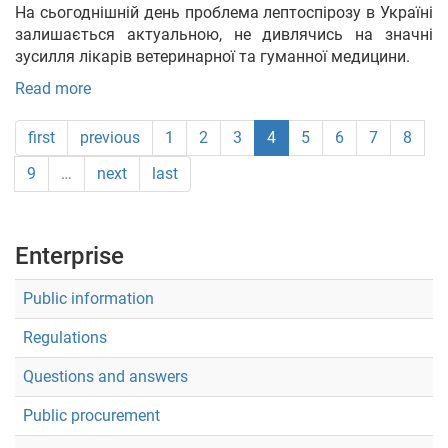
На сьогоднішній день проблема лептоспірозу в Україні
залишається актуальною, не дивлячись на значні
зусилля лікарів ветеринарної та гуманної медицини.
Read more
first
previous
1
2
3
4
5
6
7
8
9
…
next
last
Enterprise
Public information
Regulations
Questions and answers
Public procurement