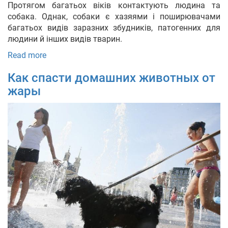
Протягом багатьох віків контактують людина та
собака. Однак, собаки є хазяями і поширювачами
багатьох видів заразних збудників, патогенних для
людини й інших видів тварин.
Read more
Как спасти домашних животных от
жары