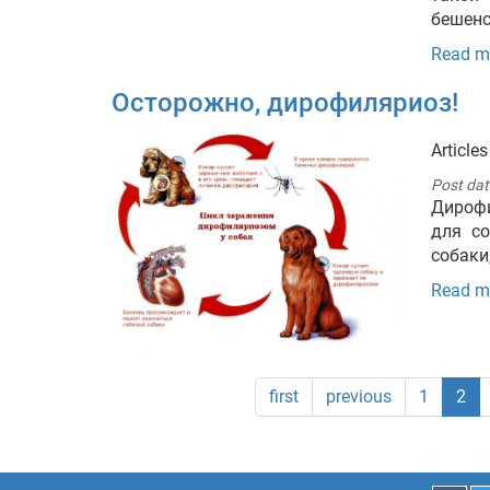
бешенс
Read m
Осторожно, дирофиляриоз!
Articles
Post dat
Дирофи
для со
собаки
Read m
first
previous
1
2