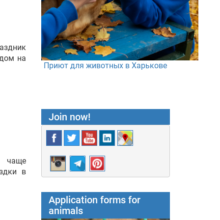
раздник
здом на
Приют для животных в Харькове
Join now!
е чаще
здки в
Application forms for
animals