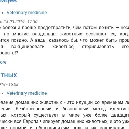
омцев
›
Veterinary medicine
e:
13.03.2019 - 17:30
 болезни проще предотвратить, чем потом лечить — не
а, но многие владельцы животных осознают ее, ког
ится поздно. А ведь, казалось бы, что может быть про
мя вакцинировать животное, стерилизовать е
ровать!?
ore
отных
19 - 15:08
›
Veterinary medicine
вание домашних животных - это идущий со временем л
нении, безболезненный и безопасный метод идентиф
ных, который существует в мире уже более двадцат
чески вся Европа чипирует домашних животных, и это уж
 же нормой и общепринятым, как и их вакцинация 