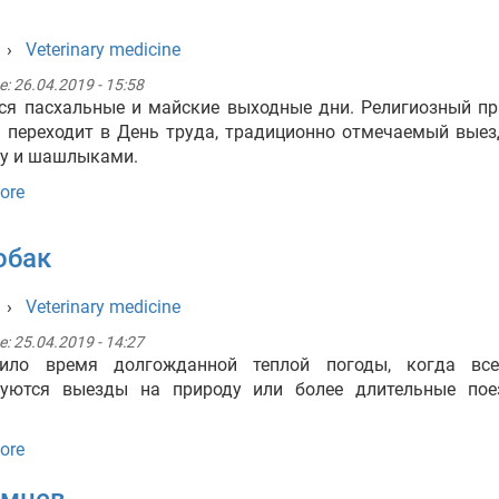
›
Veterinary medicine
e:
26.04.2019 - 15:58
ся пасхальные и майские выходные дни. Религиозный п
 переходит в День труда, традиционно отмечаемый вые
ду и шашлыками.
ore
обак
›
Veterinary medicine
e:
25.04.2019 - 14:27
пило время долгожданной теплой погоды, когда вс
руются выезды на природу или более длительные пое
.
ore