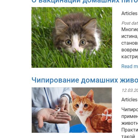
О вакцинации домашних пит
Articles
Post dat
Многие
истин
станов
вовре
кастри
Read m
Чипирование домашних жив
12.03.20
Articles
Чипиро
приме
живот
Практи
такой