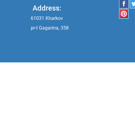
Address:
61031 Kharkov
pr-t Gagarina, 358