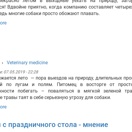
рекрасно летом в выходные уехать на природу, заго
ся! Вдвойне приятно, когда компанию составляет четыр
Ведь многие собаки просто обожают плавать.
ore
›
Veterinary medicine
e:
07.05.2019 - 22:28
жается лето — пора выездов на природу, длительных про
ой по лугам и полям. Питомец в восторге от прост
жности побегать – поваляться в мягкой зеленой тра
е травы таят в себе серьезную угрозу для собаки.
ore
 с праздничного стола - мнение