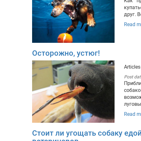
Как п
купать
друг. 
Read m
Осторожно, устюг!
Articles
Post dat
Прибли
собак
возмо
луговы
Read m
Стоит ли угощать собаку едой