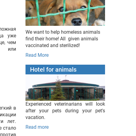
сложная
We want to help homeless animals
да уже
find their home! All given animals
ще, чем
vaccinated and sterilized!
го или
Read More
Hotel for animals
Experienced veterinarians will look
егкий в
after your pets during your pet's
икации
vacation.
и лет.
Read more
е стало
против