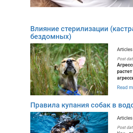
Влияние стерилизации (кастра
бездомных)
Articles
Post dat
Агрес
растет
агресс
Read m
Правила купания собак в вод
Articles
Post dat