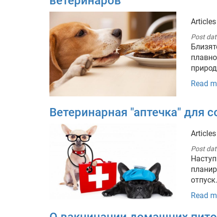
ветеринаров
Articles
Post dat
Близят
плавно
приро
Read m
Ветеринарная "аптечка" для с
Articles
Post dat
Насту
плани
отпуск
Read m