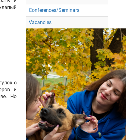
рать и
ехлапый
Conferences/Seminars
Vacancies
гулок с
оров и
ве. Но