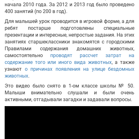
начала 2010 года. За 2012 и 2013 год было проведено
400 занятий (по 200 в год).
Укр
Рус
Eng
Для малышей урок проводится в игровой форме, а для
ребят постарше подготовлены специальные
презентации и интересные, непростые задания. На этих
занятиях старшеклассники знакомятся с городскими
Правилами содержания домашних животных,
самостоятельно
проводят рассчет затрат на
содержание того или иного вида животных
, а также
узнают
о причинах появления на улице бездомных
животных
.
Это видео было снято в 1-ом классе школы № 50.
Малыши внимательно слушали и были очень
активными, отгадывали загадки и задавали вопросы.