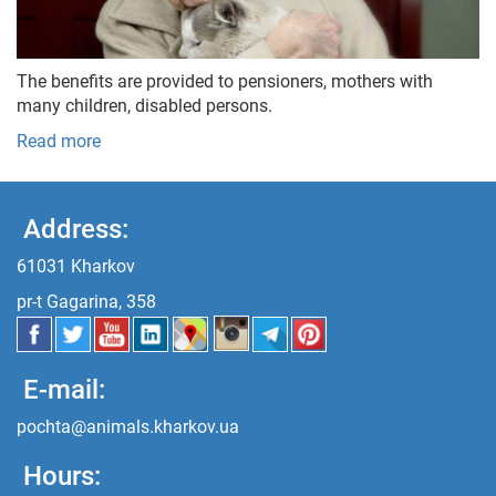
The benefits are provided to pensioners, mothers with
many children, disabled persons.
Read more
Address:
61031 Kharkov
pr-t Gagarina, 358
E-mail:
pochta@animals.kharkov.ua
Hours: