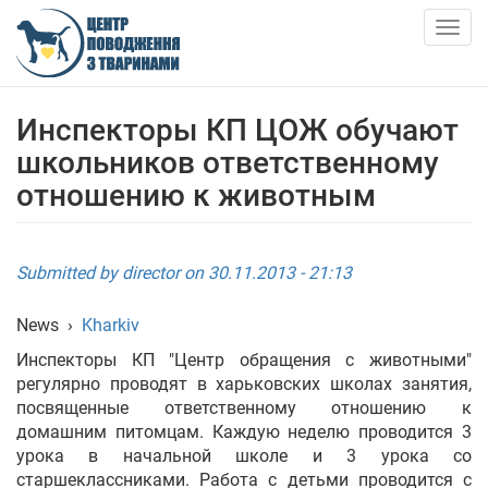
Skip
to
Togg
main
navig
content
ABOUT US
Инспекторы КП ЦОЖ обучают
школьников ответственному
NEWS
отношению к животным
ARTICLES
Submitted by
director
on 30.11.2013 - 21:13
SERVICES
News
›
Kharkiv
SHELTER
Инспекторы КП "Центр обращения с животными"
регулярно проводят в харьковских школах занятия,
АНКЕТИ ТВАРИН
посвященные ответственному отношению к
домашним питомцам. Каждую неделю проводится 3
урока в начальной школе и 3 урока со
CONTACTS
старшеклассниками. Работа с детьми проводится с