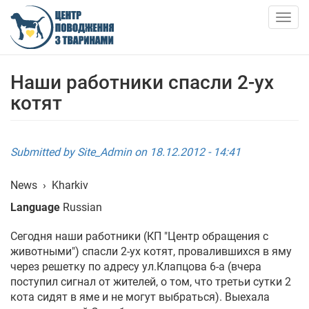
Skip
to
Togg
main
navig
content
ABOUT US
Наши работники спасли 2-ух
котят
NEWS
ARTICLES
Submitted by
Site_Admin
on 18.12.2012 - 14:41
SERVICES
News
›
Kharkiv
Language
Russian
SHELTER
Сегодня наши работники (КП "Центр обращения с
животными") спасли 2-ух котят, провалившихся в яму
АНКЕТИ ТВАРИН
через решетку по адресу ул.Клапцова 6-а (вчера
поступил сигнал от жителей, о том, что третьи сутки 2
CONTACTS
кота сидят в яме и не могут выбраться). Выехала