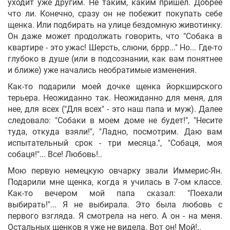
уходит уже другим. Не таким, каким пришел. Добрее
что ли. Конечно, сразу он не побежит покупать себе
щенка. Или подбирать на улице бездомную животинку.
Укр
Рус
Eng
Он даже может продолжать говорить, что "Собака в
квартире - это ужас! Шерсть, слюни, бррр..." Но... Где-то
глубоко в душе (или в подсознании, как вам понятнее
и ближе) уже начались необратимые изменения.
Как-то подарили моей дочке щенка йоркширского
терьера. Неожиданно так. Неожиданно для меня, для
нее, для всех ("Для всех" - это наш папа и муж). Далее
следовало: "Собаки в моем доме не будет!", "Несите
туда, откуда взяли!", "Ладно, посмотрим. Даю вам
испытательный срок - три месяца.", "Собаця, моя
собаця!"... Все! Любовь!..
Мою первую немецкую овчарку звали Иммерис-Ян.
Подарили мне щенка, когда я училась в 7-ом классе.
Как-то вечером мой папа сказал: "Поехали
выбирать!"... Я не выбирала. Это была любовь с
первого взгляда. Я смотрела на него. А он - на меня.
Остальных щенков я уже не видела. Вот он! Мой!..