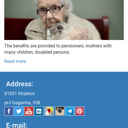
The benefits are provided to pensioners, mothers with
many children, disabled persons.
Read more
Address:
61031 Kharkov
pr-t Gagarina, 358
E-mail: