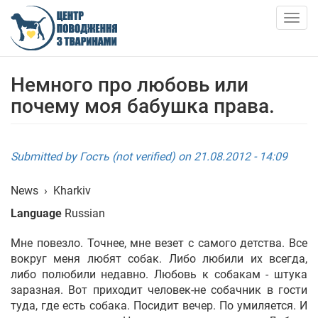
Skip
to
Togg
main
navig
content
ABOUT US
Немного про любовь или
почему моя бабушка права.
NEWS
ARTICLES
Submitted by
Гость (not verified)
on 21.08.2012 - 14:09
SERVICES
News
›
Kharkiv
Language
Russian
SHELTER
Мне повезло. Точнее, мне везет с самого детства. Все
вокруг меня любят собак. Либо любили их всегда,
АНКЕТИ ТВАРИН
либо полюбили недавно. Любовь к собакам - штука
заразная. Вот приходит человек-не собачник в гости
CONTACTS
туда, где есть собака. Посидит вечер. По умиляется. И