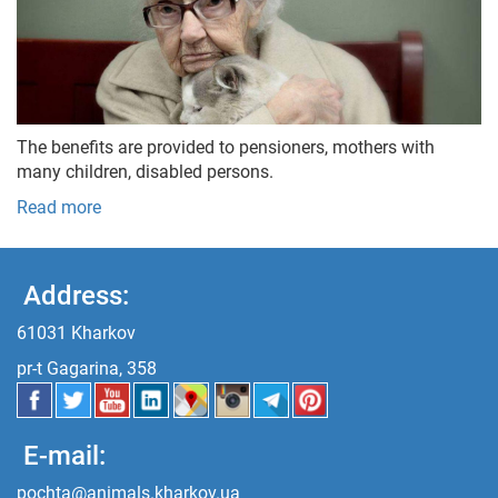
The benefits are provided to pensioners, mothers with
many children, disabled persons.
Read more
Address:
61031 Kharkov
pr-t Gagarina, 358
E-mail:
pochta@animals.kharkov.ua