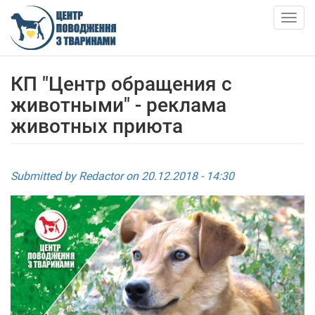
Skip
to
Togg
main
navig
content
ABOUT US
КП "Центр обращения с
животными" - реклама
NEWS
животных приюта
ARTICLES
Submitted by
Redactor
on 20.12.2018 - 14:30
SERVICES
SHELTER
АНКЕТИ ТВАРИН
CONTACTS