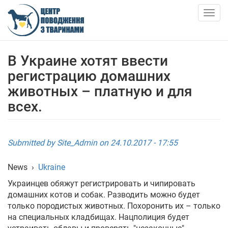
Skip
to
Togg
main
navig
content
ABOUT US
В Украине хотят ввести
регистрацию домашних
NEWS
животных – платную и для
всех.
ARTICLES
SERVICES
Submitted by
Site_Admin
on 24.10.2017 - 17:55
SHELTER
News
›
Ukraine
Украинцев обяжут регистрировать и чипировать
АНКЕТИ ТВАРИН
домашних котов и собак. Разводить можно будет
только породистых животных. Похоронить их – только
CONTACTS
на специальных кладбищах. Нацполиция будет