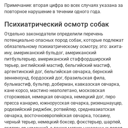
Примечание: вторая цифра во всех случаях указана за
повторное нарушение в течении одного года.
Психиатрический осмотр собак
Отдельно законодатели определили перечень
потенциально опасных пород собак, которые подлежат
обязательному психиатрическому осмотру, это: акита-
ину, американский бульдог, американский
питбультерьер, американский стаффордширский
терьер, английский мастиф, бельгийский мастиф,
аргентинский дог, бельгийская овчарка, бернский
зенненхунд, бордоский дог, бразильская фила,
бульмастиф, бультер, доберман, кавказская овчарка,
кане корсо, мастино неаполетано, московская
сторожевая, немецкая овчарка, немецкий дог, перо
пресса канарио, южнорусская овчарка, ризеншнауцер,
родезийский риджбек, ротвейлер, среднеазиатская
овчарка, восточноевропейская овчарка, тосаину,
черный терьер, немецкий боксер, фокстерьер, шарпей,