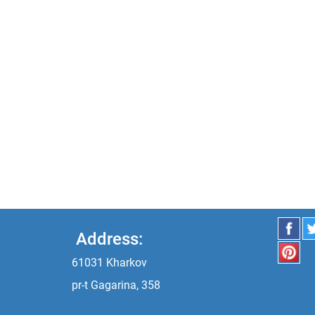
Address:
61031 Kharkov
pr-t Gagarina, 358