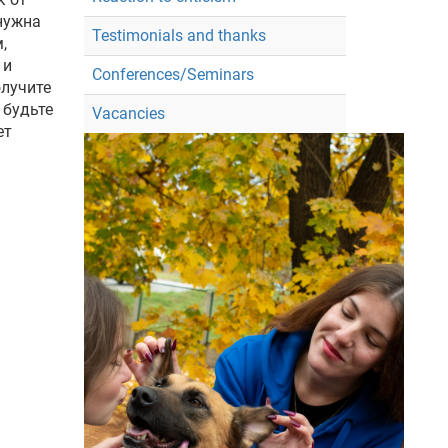
 нужна
Testimonials and thanks
,
 и
Conferences/Seminars
олучите
 будьте
Vacancies
ет