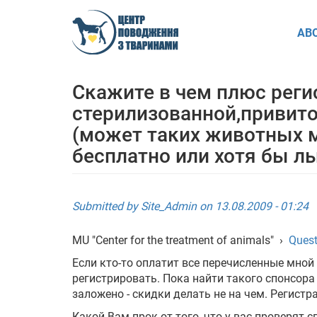
Skip
to
AB
main
content
Скажите в чем плюс реги
стерилизованной,привито
(может таких животных 
бесплатно или хотя бы ль
Submitted by
Site_Admin
on 13.08.2009 - 01:24
MU "Center for the treatment of animals"
›
Quest
Если кто-то оплатит все перечисленные мной
регистрировать. Пока найти такого спонсора
заложено - скидки делать не на чем. Регистр
Какой Вам прок от того, что у вас проверят 