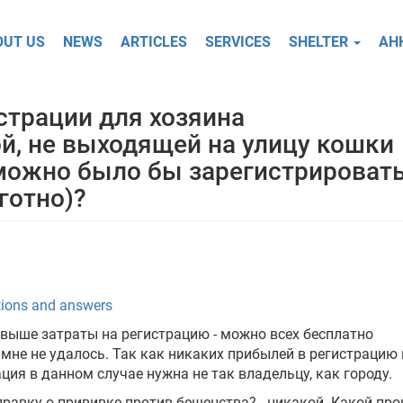
OUT US
NEWS
ARTICLES
SERVICES
SHELTER
АН
страции для хозяина
й, не выходящей на улицу кошки
можно было бы зарегистрироват
готно)?
ions and answers
 выше затраты на регистрацию - можно всех бесплатно
 мне не удалось. Так как никаких прибылей в регистрацию 
ация в данном случае нужна не так владельцу, как городу.
справку о прививке против бешенства? - никакой. Какой про