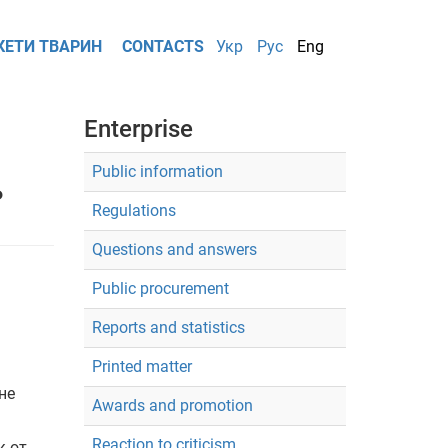
КЕТИ ТВАРИН
CONTACTS
Укр
Рус
Eng
Enterprise
Public information
ь
Regulations
Questions and answers
Public procurement
Reports and statistics
Printed matter
не
Awards and promotion
Reaction to criticism
к от