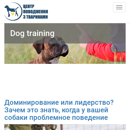
Skip
to
Togg
main
navig
content
ABOUT US
Dog training
NEWS
ARTICLES
SERVICES
SHELTER
Доминирование или лидерство?
АНКЕТИ ТВАРИН
Зачем это знать, когда у вашей
собаки проблемное поведение
CONTACTS