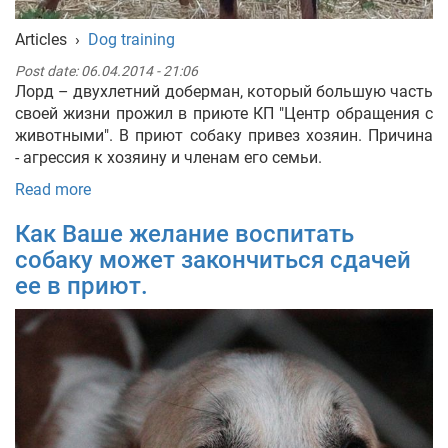
Articles
›
Dog training
Post date:
06.04.2014 - 21:06
Лорд – двухлетний доберман, который большую часть
своей жизни прожил в приюте КП "Центр обращения с
животными". В приют собаку привез хозяин. Причина
- агрессия к хозяину и членам его семьи.
Read more
Как Ваше желание воспитать
собаку может закончиться сдачей
ее в приют.