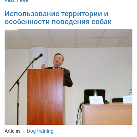
Read more
Использование территории и
особенности поведения собак
Articles
›
Dog training