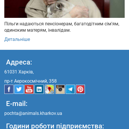
Пільги надаються пенсіонерам, багатодітним сім'ям,
одиноким матерям, інвалідам.
Детальніше
Адреса:
61031 Харків,
пр-т Аерокосмічний, 358
E-mail:
pochta@animals.kharkov.ua
Години роботи підприємства: