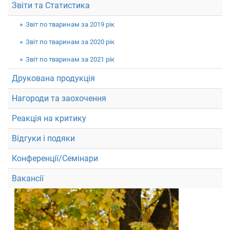
Звіти та Статистика
Звiт по тваринам за 2019 рік
Звiт по тваринам за 2020 рік
Звiт по тваринам за 2021 рік
Друкована продукція
Нагороди та заохочення
Реакція на критику
Відгуки і подяки
Конференції/Семінари
Вакансії