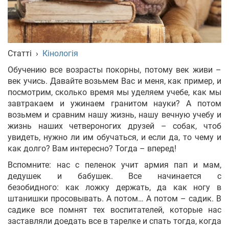
Укр
Рус
Eng
Статті
›
Кінологія
Обучению все возрасты покорны, потому век живи –
век учись. Давайте возьмем Вас и меня, как пример, и
посмотрим, сколько время мы уделяем учебе, как мы
завтракаем и ужинаем гранитом науки? А потом
возьмем и сравним нашу жизнь, нашу вечную учебу и
жизнь наших четвероногих друзей – собак, чтоб
увидеть, нужно ли им обучаться, и если да, то чему и
как долго? Вам интересно? Тогда – вперед!
Вспомните: нас с пеленок учит армия пап и мам,
дедушек и бабушек. Все начинается с
безобидного: как ложку держать, да как ногу в
штанишки просовывать. А потом… А потом – садик. В
садике все помнят тех воспитателей, которые нас
заставляли доедать все в тарелке и спать тогда, когда