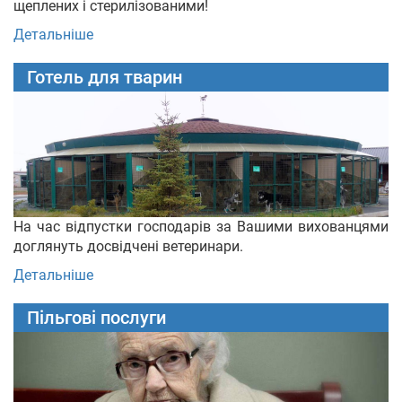
щеплених і стерилізованими!
Детальніше
Готель для тварин
На час відпустки господарів за Вашими вихованцями
доглянуть досвідчені ветеринари.
Детальніше
Пільгові послуги