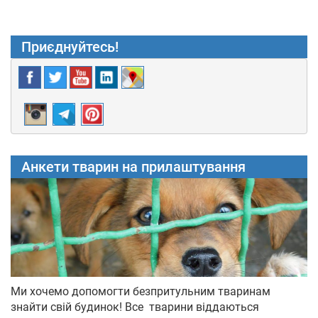
Приєднуйтесь!
Анкети тварин на прилаштування
Ми хочемо допомогти безпритульним тваринам
знайти свій будинок! Все тварини віддаються