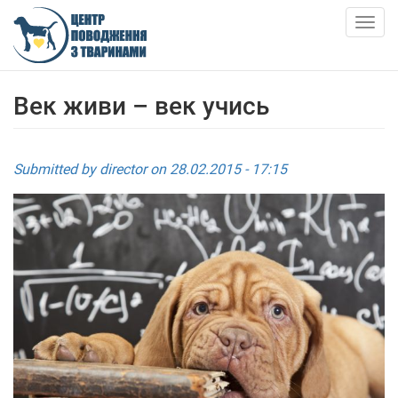
Skip
to
Togg
main
navig
content
ПРО НАС
Век живи – век учись
НОВИНИ
Submitted by
director
on 28.02.2015 - 17:15
СТАТТІ
ПОСЛУГИ
ПРИТУЛОК
АНКЕТИ ТВАРИН
КОНТАКТИ