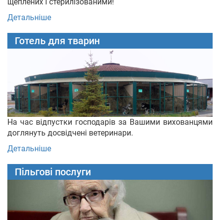
щеплених і стерилізованими!
Детальніше
Готель для тварин
На час відпустки господарів за Вашими вихованцями
доглянуть досвідчені ветеринари.
Детальніше
Пільгові послуги