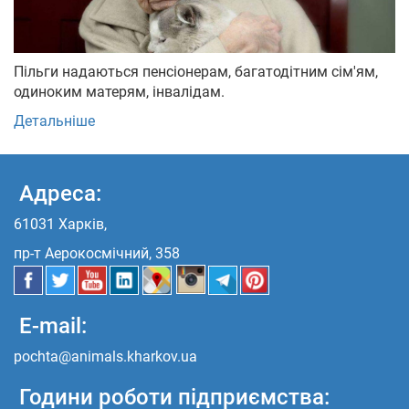
Пільги надаються пенсіонерам, багатодітним сім'ям,
одиноким матерям, інвалідам.
Детальніше
Адреса:
61031 Харків,
пр-т Аерокосмічний, 358
E-mail:
pochta@animals.kharkov.ua
Години роботи підприємства: