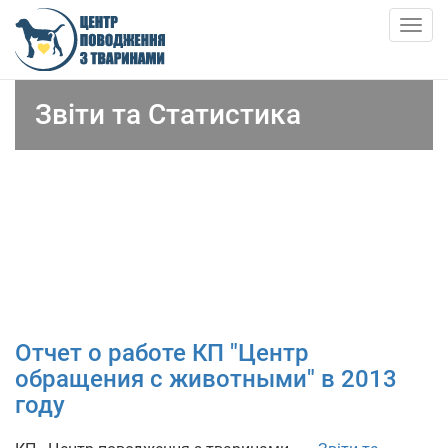
Skip
to
Togg
main
navig
content
ПРО НАС
Звіти та Статистика
НОВИНИ
СТАТТІ
ПОСЛУГИ
ПРИТУЛОК
Отчет о работе КП "Центр
АНКЕТИ ТВАРИН
обращения с животными" в 2013
году
КОНТАКТИ