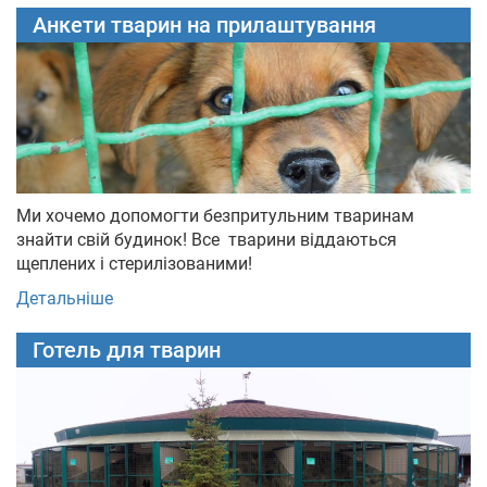
Анкети тварин на прилаштування
Ми хочемо допомогти безпритульним тваринам
знайти свій будинок! Все тварини віддаються
щеплених і стерилізованими!
Детальніше
Готель для тварин