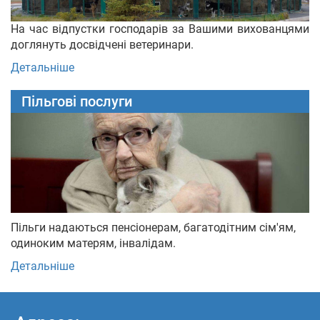
На час відпустки господарів за Вашими вихованцями
доглянуть досвідчені ветеринари.
Детальніше
Пільгові послуги
Пільги надаються пенсіонерам, багатодітним сім'ям,
одиноким матерям, інвалідам.
Детальніше