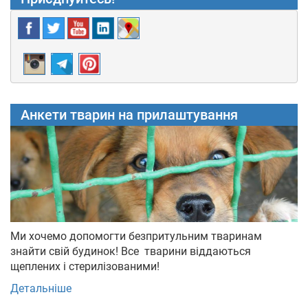
Анкети тварин на прилаштування
Ми хочемо допомогти безпритульним тваринам
знайти свій будинок! Все тварини віддаються
щеплених і стерилізованими!
Детальніше