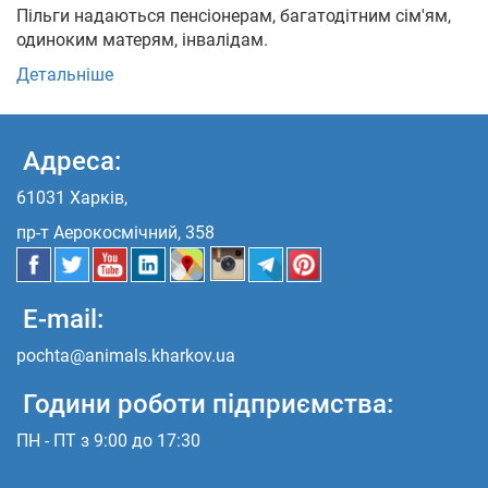
Пільги надаються пенсіонерам, багатодітним сім'ям,
одиноким матерям, інвалідам.
Детальніше
Адреса:
61031 Харків,
пр-т Аерокосмічний, 358
E-mail:
pochta@animals.kharkov.ua
Години роботи підприємства:
ПН - ПТ з 9:00 до 17:30