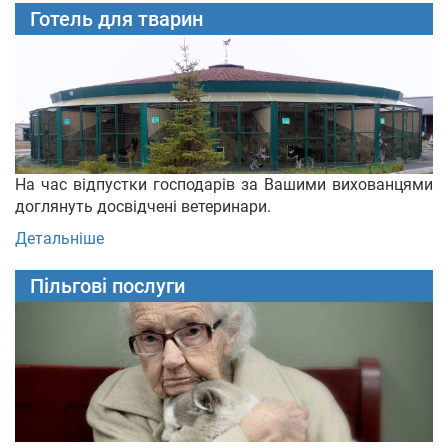
Готель для тварин
На час відпустки господарів за Вашими вихованцями
доглянуть досвідчені ветеринари.
Детальніше
Пільгові послуги