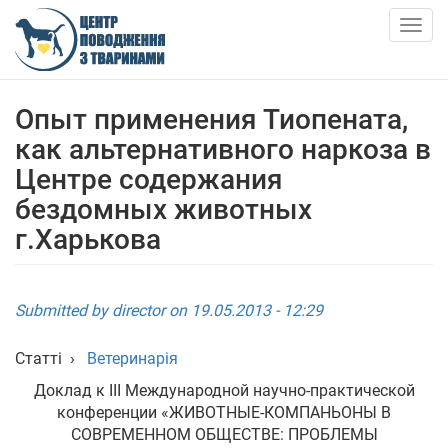
Skip
to
Togg
main
navig
content
ПРО НАС
Опыт применения Тиопената,
как альтернативного наркоза в
НОВИНИ
Центре содержания
бездомных животных
СТАТТІ
г.Харькова
ПОСЛУГИ
Submitted by
director
on 19.05.2013 - 12:29
ПРИТУЛОК
Статті
›
Ветеринарія
АНКЕТИ ТВАРИН
Доклад к III Международной научно-практической
конференции «ЖИВОТНЫЕ-КОМПАНЬОНЫ В
КОНТАКТИ
СОВРЕМЕННОМ ОБЩЕСТВЕ: ПРОБЛЕМЫ