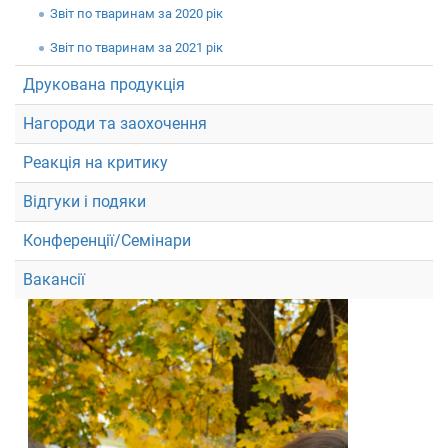
Звiт по тваринам за 2020 рік
Звiт по тваринам за 2021 рік
Друкована продукція
Нагороди та заохочення
Реакція на критику
Відгуки і подяки
Конференції/Семінари
Вакансії