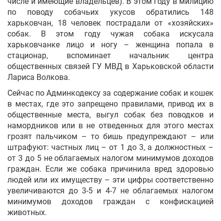
числе и имеющие владельцев). В этом году в милицию
по поводу собачьих укусов обратились 148
харьковчан, 18 человек пострадали от «хозяйских»
собак. В этом году чужая собака искусала
харьковчанке лицо и ногу – женщина попала в
стационар, вспоминает начальник центра
общественных связей ГУ МВД в Харьковской области
Лариса Волкова.
Сейчас по Админкодексу за содержание собак и кошек
в местах, где это запрещено правилами, привод их в
общественные места, выгул собак без поводков и
намордников или в не отведенных для этого местах
грозят пальчиком – то бишь предупреждают – или
штрафуют: частных лиц – от 1 до 3, а должностных –
от 3 до 5 не облагаемых налогом минимумов доходов
граждан. Если же собака причинила вред здоровью
людей или их имуществу – эти цифры соответственно
увеличиваются до 3-5 и 4-7 не облагаемых налогом
минимумов доходов граждан с конфискацией
животных.