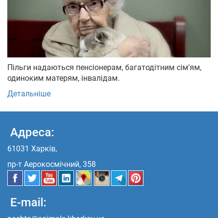
Пільги надаються пенсіонерам, багатодітним сім'ям,
одиноким матерям, інвалідам.
Детальніше
Адреса:
61031 Харків,
пр-т Аерокосмічний, 358
E-mail: