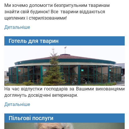
Ми хочемо допомогти безпритульним тваринам
знайти свій будинок! Все тварини віддаються
щеплених і стерилізованими!
Детальніше
Готель для тварин
На час відпустки господарів за Вашими вихованцями
доглянуть досвідчені ветеринари.
Детальніше
Пільгові послуги