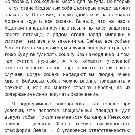
Во-первых, необходимы места для выгула. Во-вторых
– отсутствие бездомных собак, которые представляют
опасность. В-третьих, в намордниках и на поводках
должны ходить все собаки. Бывало, что на нас с
Жданом нападали крупные псы, я пытался защитить
своего питомца, а рядом стоял наряд милиции и
смотрел, чем все это закончится. Сейчас все собаки
бегают без намордников, и я лучше заплачу штраф, но
тоже буду выгуливать собаку без намордника и там,
где считаю нужным. А что касается уголовной
ответственности, давно пора принять такой закон:
случаев, когда собаки нападают на людей, очень
много. Бойцовых собак можно вполне приравнять к
оружию и, как во многих странах Европы, на их
содержание нужно получать разрешение.
– Я поддерживаю законопроект, но только при
условии, что появятся специальные площадки для
выгула собак. Покажите мне хотя бы одну в Киевском
районе, – делится Федор, хозяин американского
стаффорда Зевса. – С уголовной ответственностью