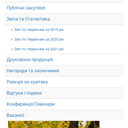
Публічні закупівлі
Звіти та Статистика
Звiт по тваринам за 2019 рік
Звiт по тваринам за 2020 рік
Звiт по тваринам за 2021 рік
Друкована продукція
Нагороди та заохочення
Реакція на критику
Відгуки і подяки
Конференції/Семінари
Вакансії