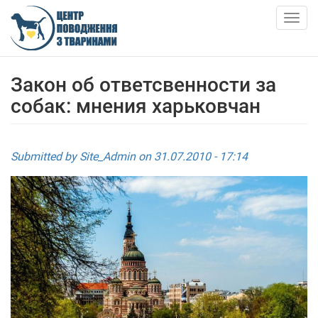
Skip
to
Togg
main
navig
content
ПРО НАС
Закон об ответсвенности за
собак: мнения харьковчан
НОВИНИ
СТАТТІ
Submitted by
Site_Admin
on 31.07.2010 - 17:14
ПОСЛУГИ
ПРИТУЛОК
АНКЕТИ ТВАРИН
КОНТАКТИ