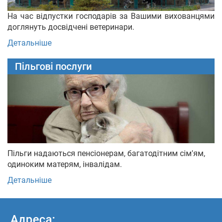
На час відпустки господарів за Вашими вихованцями
доглянуть досвідчені ветеринари.
Детальніше
Пільгові послуги
Пільги надаються пенсіонерам, багатодітним сім'ям,
одиноким матерям, інвалідам.
Детальніше
Адреса: