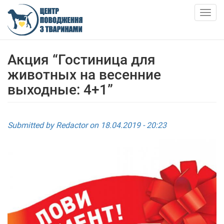
Skip
to
Togg
main
navig
content
ПРО НАС
Акция “Гостиница для
животных на весенние
НОВИНИ
выходные: 4+1”
СТАТТІ
Submitted by
Redactor
on 18.04.2019 - 20:23
ПОСЛУГИ
ПРИТУЛОК
АНКЕТИ ТВАРИН
КОНТАКТИ