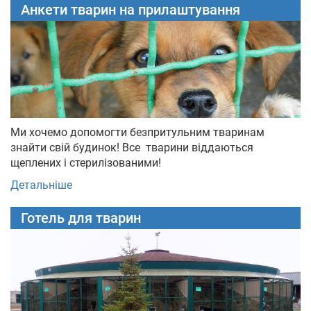
Анкети тварин на прилаштування
Ми хочемо допомогти безпритульним тваринам
знайти свій будинок! Все тварини віддаються
щеплених і стерилізованими!
Детальніше
Готель для тварин