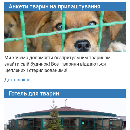
Анкети тварин на прилаштування
Ми хочемо допомогти безпритульним тваринам
знайти свій будинок! Все тварини віддаються
щеплених і стерилізованими!
Детальніше
Готель для тварин