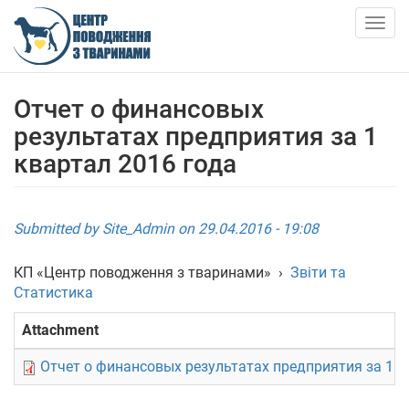
Skip
to
Togg
main
navig
content
ПРО НАС
Отчет о финансовых
результатах предприятия за 1
НОВИНИ
квартал 2016 года
СТАТТІ
Submitted by
Site_Admin
on 29.04.2016 - 19:08
ПОСЛУГИ
КП «Центр поводження з тваринами»
›
Звіти та
ПРИТУЛОК
Статистика
Attachment
АНКЕТИ ТВАРИН
Отчет о финансовых результатах предприятия за 1 к
КОНТАКТИ