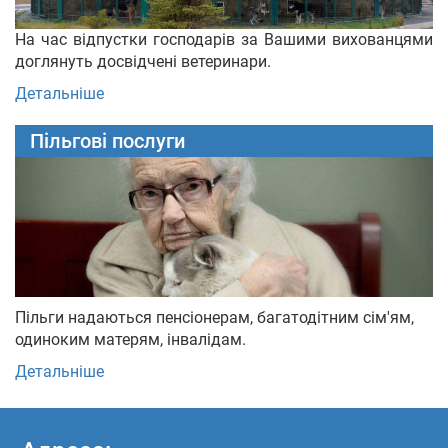
На час відпустки господарів за Вашими вихованцями
доглянуть досвідчені ветеринари.
Детальніше
Пільгові послуги
Пільги надаються пенсіонерам, багатодітним сім'ям,
одиноким матерям, інвалідам.
Детальніше