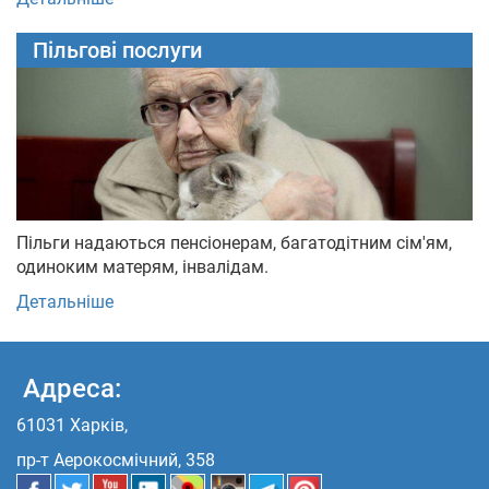
Пільгові послуги
Пільги надаються пенсіонерам, багатодітним сім'ям,
одиноким матерям, інвалідам.
Детальніше
Адреса:
61031 Харків,
пр-т Аерокосмічний, 358