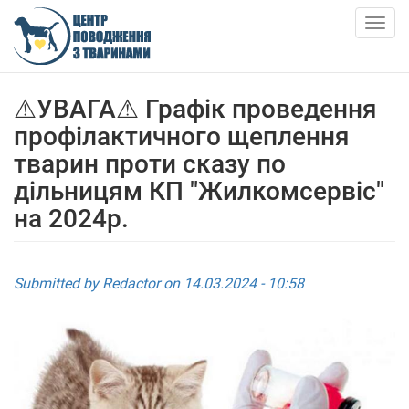
Skip
to
Togg
main
navig
content
ПРО НАС
⚠УВАГА⚠ Графік проведення
профілактичного щеплення
НОВИНИ
тварин проти сказу по
дільницям КП "Жилкомсервіс"
СТАТТІ
на 2024р.
ПОСЛУГИ
Submitted by
Redactor
on 14.03.2024 - 10:58
ПРИТУЛОК
АНКЕТИ ТВАРИН
КОНТАКТИ