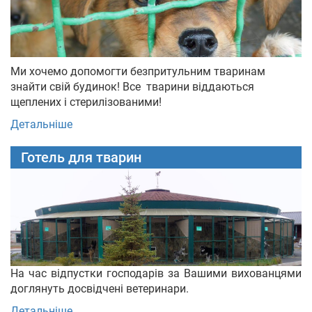
Ми хочемо допомогти безпритульним тваринам
знайти свій будинок! Все тварини віддаються
щеплених і стерилізованими!
Детальніше
Готель для тварин
На час відпустки господарів за Вашими вихованцями
доглянуть досвідчені ветеринари.
Детальніше