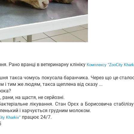
ня. Рано вранці в ветеринарну клініку
Комплекcу "ZooCity Khark
ашня такса чомусь покусала баранчика. Через що це сталос
м і тим же людям, такса щеплена від сказу ...
люка?
рани, на щастя, не серйозні.
актеріальне лікування. Стан Орєх а Борисовича стабілізу
аленький і харчується грудним молоком.
працює 24/7.
ty Kharkiv"
5