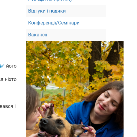
Відгуки і подяки
Конференції/Семінари
Вакансії
його
iv"
я ніхто
вався і