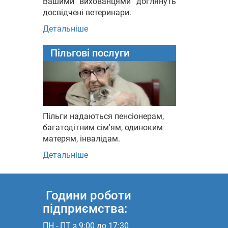
Вашими вихованцями доглянуть
досвідчені ветеринари.
Детальніше
Пільгові послуги
Пільги надаються пенсіонерам,
багатодітним сім'ям, одиноким
матерям, інвалідам.
Детальніше
Години роботи
підприємства:
ПН - ПТ з 9:00 до 17:30