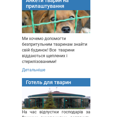
Анкети тварин на
прилаштування
Ми хочемо допомогти
безпритульним тваринам знайти
свій будинок! Все тварини
віддаються щеплених і
стерилізованими!
Детальніше
Готель для тварин
На час відпустки господарів за