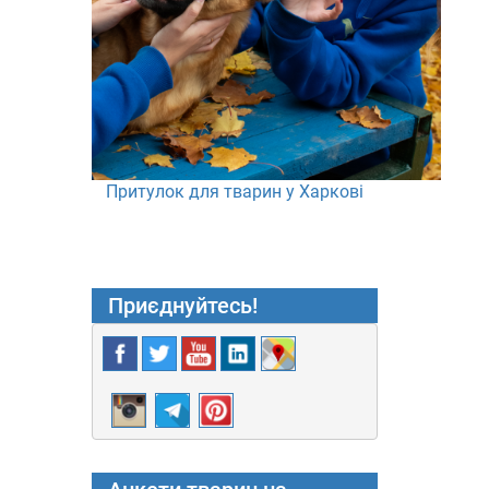
Притулок для тварин у Харкові
Приєднуйтесь!