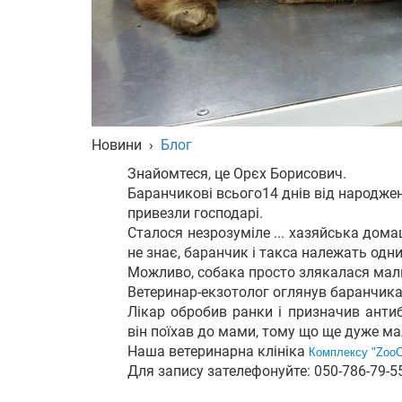
Новини
›
Блог
Знайомтеся, це Орєх Борисович.
Баранчикові всього14 днів від народжен
привезли господарі.
Сталося незрозуміле ... хазяйська дом
не знає, баранчик і такса належать одни
Можливо, собака просто злякалася ма
Ветеринар-екзотолог оглянув баранчика, 
Лікар обробив ранки і призначив антиб
він поїхав до мами, тому що ще дуже м
Наша ветеринарна клініка
Комплекcу "ZooCi
Для запису зателефонуйте: 050-786-79-5