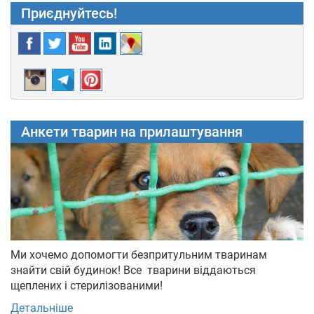
Приєднуйтесь!
Анкети тварин на прилаштування
Ми хочемо допомогти безпритульним тваринам
знайти свій будинок! Все тварини віддаються
щеплених і стерилізованими!
Детальніше