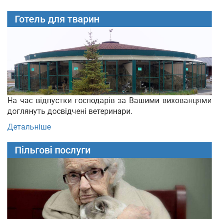
Готель для тварин
На час відпустки господарів за Вашими вихованцями
доглянуть досвідчені ветеринари.
Детальніше
Пільгові послуги