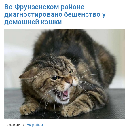
Во Фрунзенском районе
диагностировано бешенство у
домашней кошки
Новини
›
Україна