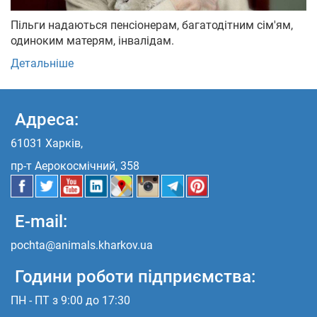
Пільги надаються пенсіонерам, багатодітним сім'ям,
одиноким матерям, інвалідам.
Детальніше
Адреса:
61031 Харків,
пр-т Аерокосмічний, 358
E-mail:
pochta@animals.kharkov.ua
Години роботи підприємства:
ПН - ПТ з 9:00 до 17:30