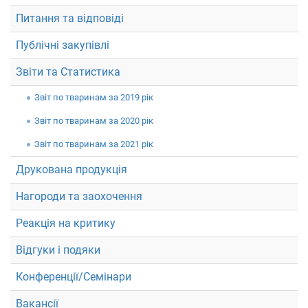
Питання та відповіді
Публічні закупівлі
Звіти та Статистика
Звiт по тваринам за 2019 рік
Звiт по тваринам за 2020 рік
Звiт по тваринам за 2021 рік
Друкована продукція
Нагороди та заохочення
Реакція на критику
Відгуки і подяки
Конференції/Семінари
Вакансії