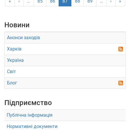
«
‹
…
85
86
87
88
89
…
›
»
Новини
Анонси заходів
Харків
Україна
Світ
Блог
Підприємство
Публічна інформація
Нормативні документи