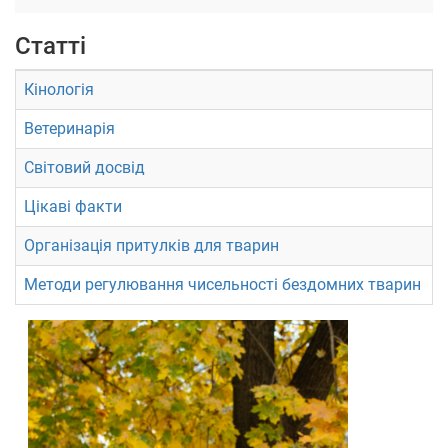
Статті
Кінологія
Ветеринарія
Світовий досвід
Цікаві факти
Організація притулків для тварин
Методи регулювання чисельності бездомних тварин