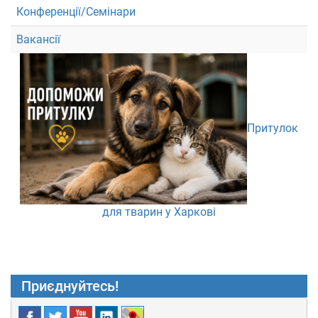
Конференції/Семінари
Вакансії
Притулок
для тварин у Харкові
Приєднуйтесь!