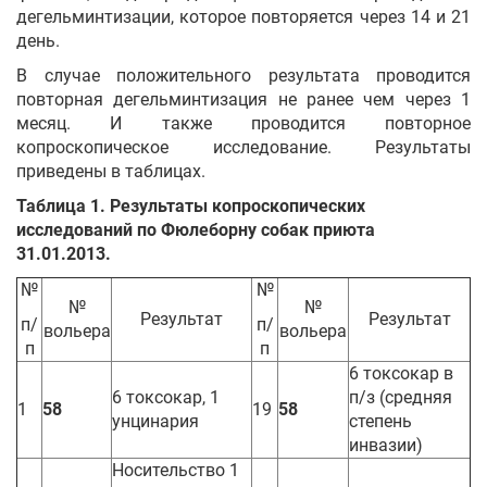
дегельминтизации, которое повторяется через 14 и 21
день.
В случае положительного результата проводится
повторная дегельминтизация не ранее чем через 1
месяц. И также проводится повторное
копроскопическое исследование. Результаты
приведены в таблицах.
Таблица 1. Результаты копроскопических
исследований по Фюлеборну собак приюта
31.01.2013.
№
№
№
№
Результат
Результат
п/
п/
вольера
вольера
п
п
6 токсокар в
6 токсокар, 1
п/з (средняя
1
58
19
58
унцинария
степень
инвазии)
Носительство 1