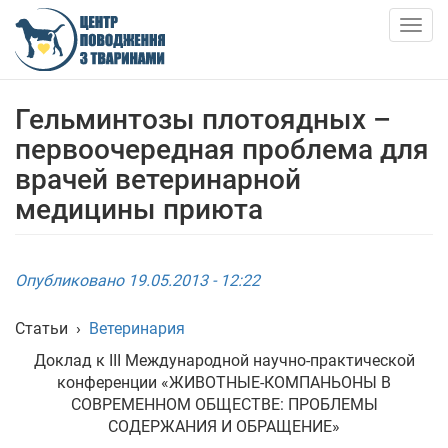
Skip
to
Togg
main
navig
content
О НАС
Гельминтозы плотоядных –
первоочередная проблема для
НОВОСТИ
врачей ветеринарной
медицины приюта
СТАТЬИ
УСЛУГИ
Опубликовано 19.05.2013 - 12:22
ПРИЮТ
Статьи
›
Ветеринария
Доклад к III Международной научно-практической
АНКЕТИ ТВАРИН
конференции «ЖИВОТНЫЕ-КОМПАНЬОНЫ В
СОВРЕМЕННОМ ОБЩЕСТВЕ: ПРОБЛЕМЫ
КОНТАКТЫ
СОДЕРЖАНИЯ И ОБРАЩЕНИЕ»