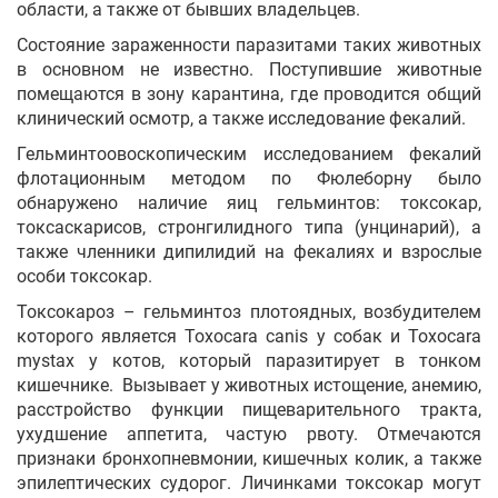
области, а также от бывших владельцев.
Состояние зараженности паразитами таких животных
в основном не известно. Поступившие животные
помещаются в зону карантина, где проводится общий
клинический осмотр, а также исследование фекалий.
Гельминтоовоскопическим исследованием фекалий
флотационным методом по Фюлеборну было
обнаружено наличие яиц гельминтов: токсокар,
токсаскарисов, стронгилидного типа (унцинарий), а
также членники дипилидий на фекалиях и взрослые
особи токсокар.
Токсокароз – гельминтоз плотоядных, возбудителем
которого является Toxocara canis у собак и Toxocara
mystax у котов, который паразитирует в тонком
кишечнике. Вызывает у животных истощение, анемию,
расстройство функции пищеварительного тракта,
ухудшение аппетита, частую рвоту. Отмечаются
признаки бронхопневмонии, кишечных колик, а также
эпилептических судорог. Личинками токсокар могут