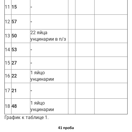
11
15
-
12
57
-
22 яйца
13
50
унцинарии в п/з
14
53
-
15
27
-
1 яйцо
16
22
унцинарии
17
21
-
1 яйцо
18
48
унцинарии
График к таблице 1.