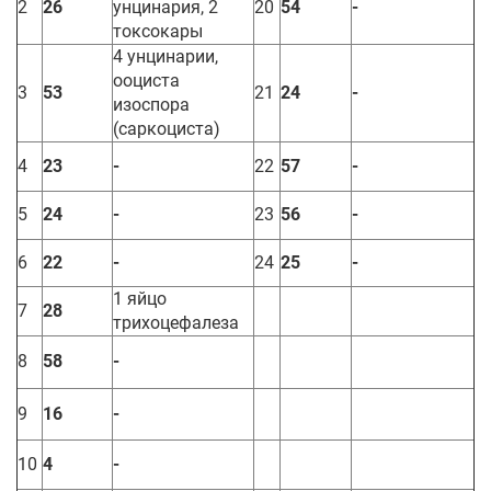
2
26
унцинария, 2
20
54
-
токсокары
4 унцинарии,
ооциста
3
53
21
24
-
изоспора
(саркоциста)
4
23
-
22
57
-
5
24
-
23
56
-
6
22
-
24
25
-
1 яйцо
7
28
трихоцефалеза
8
58
-
9
16
-
10
4
-