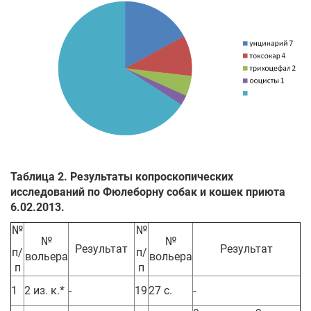
Таблица 2. Результаты копроскопических
исследований по Фюлеборну собак и кошек приюта
6.02.2013.
№
№
№
№
Результат
Результат
п/
п/
вольера
вольера
п
п
1
2 из. к.*
-
19
27 с.
-