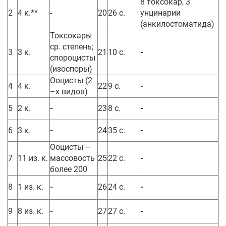
8 токсокар, 3
2
4 к.**
-
20
26 с.
унцинарии
(анкилостоматида)
Токсокары
ср. степень;
3
3 к.
21
10 с.
-
спороцисты
(изоспоры)
Ооцисты (2
4
4 к.
22
9 с.
-
–х видов)
5
2 к.
-
23
8 с.
-
6
3 к.
-
24
35 с.
-
Ооцисты –
7
11 из. к.
массовость
25
22 с.
-
более 200
8
1 из. к.
-
26
24 с.
-
9
8 из. к.
-
27
27 с.
-