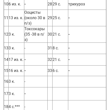
10
6 из. к.
-
28
29 с.
трихуроз
Ооцисты
11
13 из. к.
(около 30 в
29
25 с.
-
п/з)
Токсокары
12
3 к.
(35 -38 в п/
30
21 с.
-
з)
13
3 к.
-
31
8 с.
-
14
17 из. к.
-
32
21 с.
-
15
16 из. к.
-
33
6 с.
-
16
3 к.
-
17
3 к.
-
18
4 с.***
-