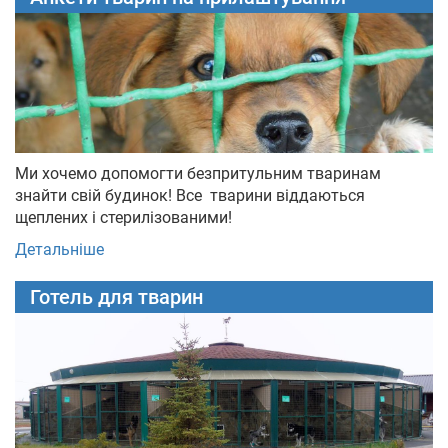
Ми хочемо допомогти безпритульним тваринам
знайти свій будинок! Все тварини віддаються
щеплених і стерилізованими!
Детальніше
Готель для тварин