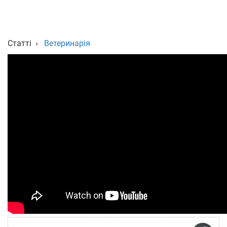
Укр
Рус
Eng
Статті
›
Ветеринарія