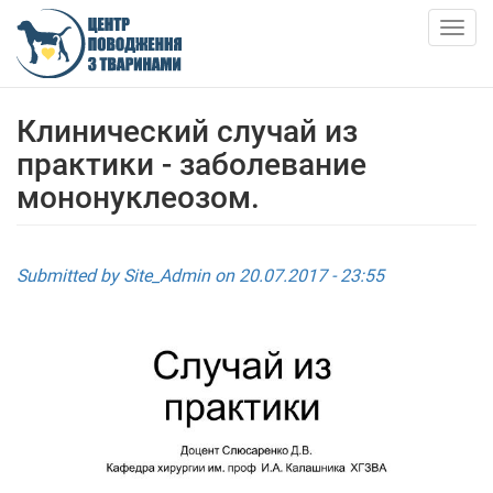
Skip
to
Togg
main
navig
content
ПРО НАС
Клинический случай из
практики - заболевание
НОВИНИ
мононуклеозом.
СТАТТІ
Submitted by
Site_Admin
on 20.07.2017 - 23:55
ПОСЛУГИ
ПРИТУЛОК
АНКЕТИ ТВАРИН
КОНТАКТИ