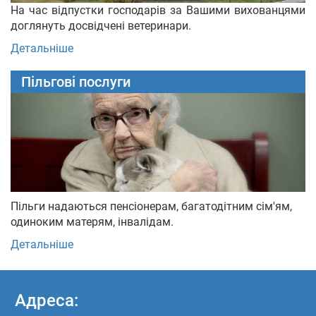
На час відпустки господарів за Вашими вихованцями
доглянуть досвідчені ветеринари.
Детальніше
Пільгові послуги
Пільги надаються пенсіонерам, багатодітним сім'ям,
одиноким матерям, інвалідам.
Детальніше
Адреса: