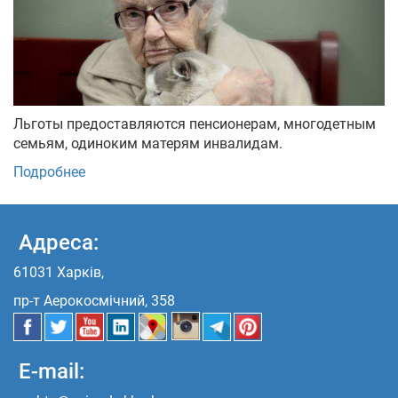
Льготы предоставляются пенсионерам, многодетным
семьям, одиноким матерям инвалидам.
Подробнее
Адреса:
61031 Харків,
пр-т Аерокосмічний, 358
E-mail: