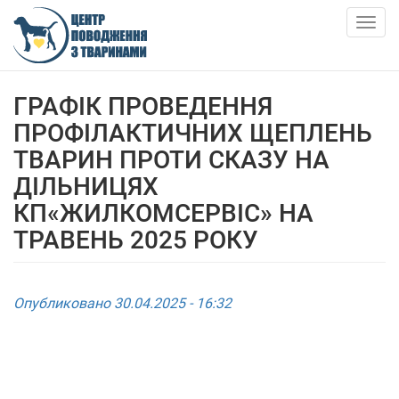
Skip
to
Togg
main
navig
content
О НАС
ГРАФІК ПРОВЕДЕННЯ
ПРОФІЛАКТИЧНИХ ЩЕПЛЕНЬ
НОВОСТИ
ТВАРИН ПРОТИ СКАЗУ НА
ДІЛЬНИЦЯХ
СТАТЬИ
КП«ЖИЛКОМСЕРВІС» НА
ТРАВЕНЬ 2025 РОКУ
УСЛУГИ
ПРИЮТ
Опубликовано 30.04.2025 - 16:32
АНКЕТИ ТВАРИН
КОНТАКТЫ