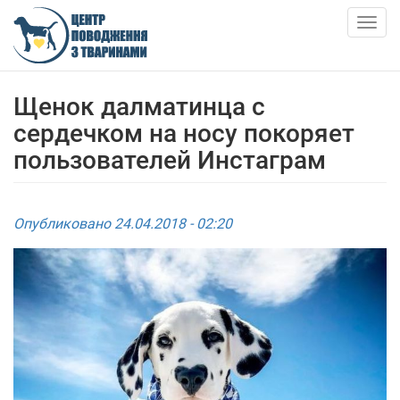
Skip
to
Togg
main
navig
content
О НАС
Щенок далматинца с
сердечком на носу покоряет
НОВОСТИ
пользователей Инстаграм
СТАТЬИ
Опубликовано 24.04.2018 - 02:20
УСЛУГИ
ПРИЮТ
АНКЕТИ ТВАРИН
КОНТАКТЫ