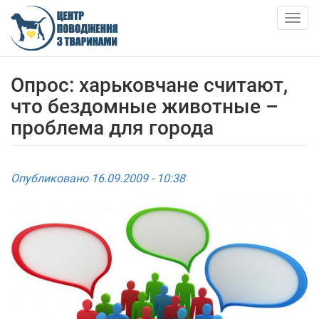
Skip
to
Togg
main
navig
content
О НАС
Опрос: харьковчане считают,
что бездомные животные –
НОВОСТИ
проблема для города
СТАТЬИ
Опубликовано 16.09.2009 - 10:38
УСЛУГИ
ПРИЮТ
АНКЕТИ ТВАРИН
КОНТАКТЫ