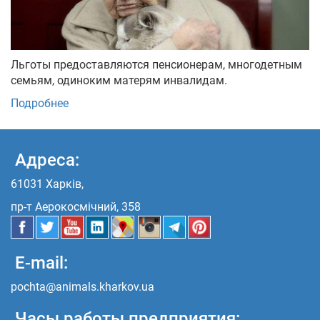
Льготы предоставляются пенсионерам, многодетным
семьям, одиноким матерям инвалидам.
Подробнее
Адреса:
61031 Харків,
пр-т Аерокосмічний, 358
E-mail:
pochta@animals.kharkov.ua
Часы работы предприятия: