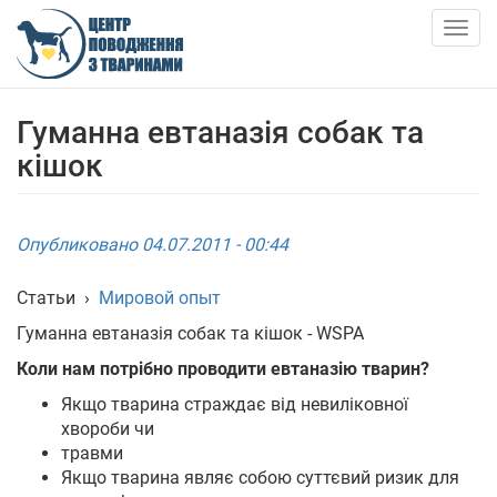
Skip
to
Togg
main
navig
content
О НАС
Гуманна евтаназія собак та
кішок
НОВОСТИ
СТАТЬИ
Опубликовано 04.07.2011 - 00:44
УСЛУГИ
Статьи
›
Мировой опыт
Гуманна евтаназія собак та кішок - WSPA
ПРИЮТ
Коли нам потрібно проводити евтаназію тварин?
Якщо тварина страждає від невиліковної
АНКЕТИ ТВАРИН
хвороби чи
травми
КОНТАКТЫ
Якщо тварина являє собою суттєвий ризик для