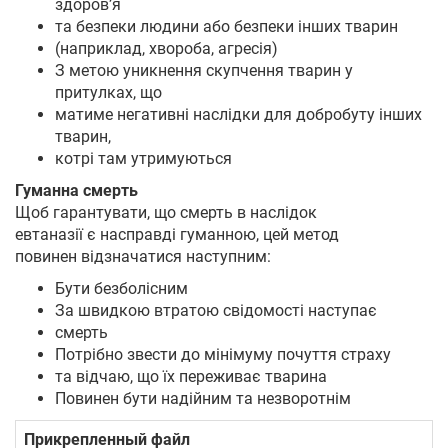
здоров’я
та безпеки людини або безпеки інших тварин
(наприклад, хвороба, агресія)
Укр
Рус
Eng
З метою уникнення скупчення тварин у
притулках, що
матиме негативні наслідки для добробуту інших
тварин,
котрі там утримуються
Гуманна смерть
Щоб гарантувати, що смерть в наслідок
евтаназії є насправді гуманною, цей метод
повинен відзначатися наступним:
Бути безболісним
За швидкою втратою свідомості наступає
смерть
Потрібно звести до мінімуму почуття страху
та відчаю, що їх переживає тварина
Повинен бути надійним та незворотнім
Прикрепленный файл