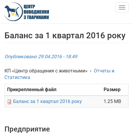
Skip
to
Togg
main
navig
content
О НАС
Баланс за 1 квартал 2016 року
НОВОСТИ
Опубликовано 29.04.2016 - 18:49
СТАТЬИ
КП «Центр обращения с животными»
›
Отчеты и
Статистика
УСЛУГИ
Прикрепленный файл
Размер
ПРИЮТ
Баланс за 1 квартал 2016 року
1.25 MB
АНКЕТИ ТВАРИН
КОНТАКТЫ
Предприятие