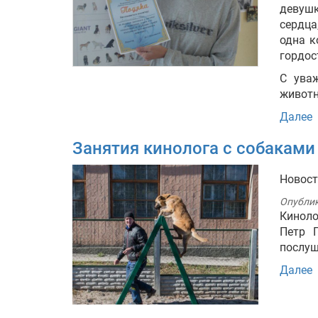
девуш
сердца
одна к
гордос
С ува
живот
Далее
Занятия кинолога с собакам
Новос
Опубли
Киноло
Петр 
послуш
Далее