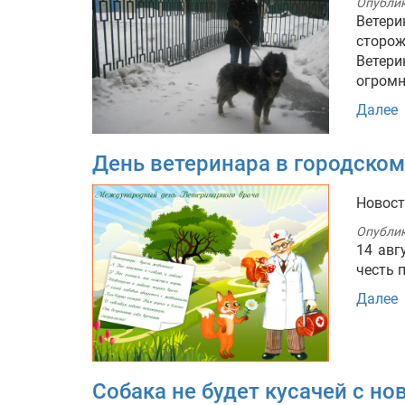
Опубли
Ветери
сторож
Ветер
огромн
Далее
День ветеринара в городско
Новос
Опубли
14 авг
честь 
Далее
Собака не будет кусачей с н