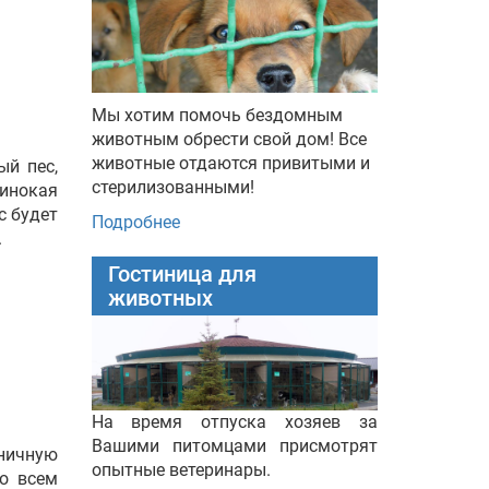
Мы хотим помочь бездомным
животным обрести свой дом! Все
животные отдаются привитыми и
ый пес,
стерилизованными!
динокая
с будет
Подробнее
.
Гостиница для
животных
На время отпуска хозяев за
Вашими питомцами присмотрят
аничную
опытные ветеринары.
о всем