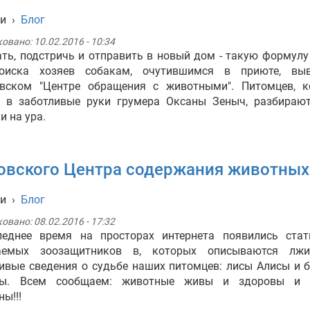
ти
›
Блог
ковано:
10.02.2016 - 10:34
ть, подстричь и отправить в новый дом - такую формулу
оиска хозяев собакам, очутившимся в приюте, вы
овском "Центре обращения с животными". Питомцев, к
и в заботливые руки грумера Оксаны Зеныч, разбирают
и на ура.
овского Центра содержания животных
ти
›
Блог
ковано:
08.02.2016 - 17:32
леднее время на просторах интернета появились стат
аемых зоозащитников в, которых описываются лж
вые сведения о судьбе наших питомцев: лисы Алисы и 
ты. Всем сообщаем: животные живы и здоровы и 
ны!!!