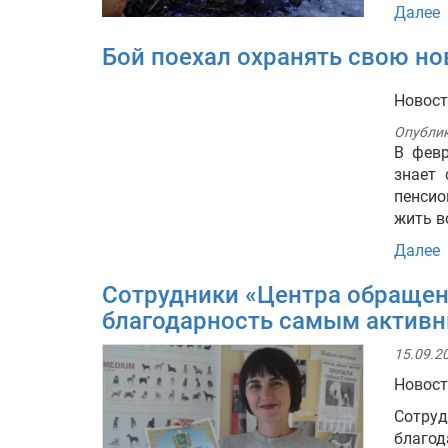
Далее
Бой поехал охранять свою но
Новос
Опубли
В февр
знает 
пенсио
жить в
Далее
Сотрудники «Центра обраще
благодарность самым актив
15.09.20
Новос
Сотруд
благо