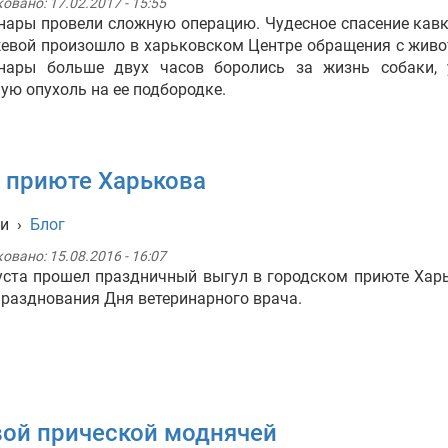
ковано:
17.02.2017 - 15:55
нары провели сложную операцию. Чудесное спасение кав
евой произошло в харьковском Центре обращения с жив
инары больше двух часов боролись за жизнь собаки, 
ую опухоль на ее подбородке.
м приюте Харькова
ти
›
Блог
ковано:
15.08.2016 - 16:07
уста прошел праздничный выгул в городском приюте Хар
празднования Дня ветеринарного врача.
овой прической моднячей