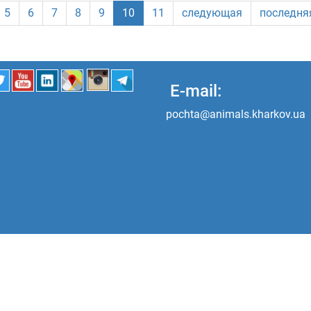
5
6
7
8
9
10
11
следующая
последня
E-mail:
pochta@animals.kharkov.ua