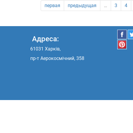
первая
предыдущая
…
3
4
Адреса:
61031 Харків,
пр-т Аерокосмічний, 358