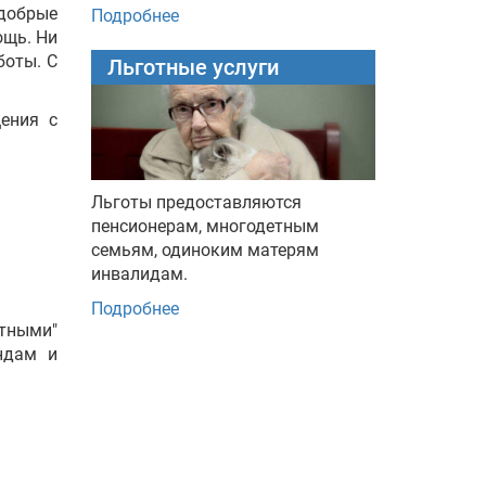
добрые
Подробнее
ощь. Ни
боты. С
Льготные услуги
ения с
Льготы предоставляются
пенсионерам, многодетным
семьям, одиноким матерям
инвалидам.
Подробнее
отными"
ндам и