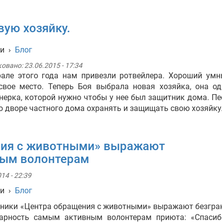
вую хозяйку.
ти
›
Блог
ковано:
23.06.2015 - 17:34
але этого года нам привезли ротвейлера. Хороший умн
свое место. Теперь Боя выбрала новая хозяйка, она о
нерка, которой нужно чтобы у нее был защитник дома. Пе
о дворе частного дома охранять и защищать свою хозяйку
ния с животными» выражают
ным волонтерам
14 - 22:39
ти
›
Блог
ники «Центра обращения с животными» выражают безгр
дарность самым активным волонтерам приюта: «Спасиб