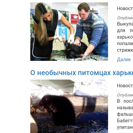
Новос
Опубли
Выкупа
для п
харьк
попал
стрижк
Далее
О необычных питомцах харьк
Новос
Опубли
В пос
назыв
фальши
Бабет
упитан