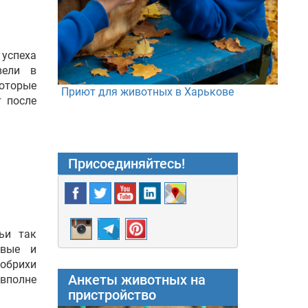
 успеха
вели в
оторые
Приют для животных в Харькове
 после
Присоединяйтесь!
ьи так
ивые и
бобрихи
Анкеты животных на
вполне
пристройство