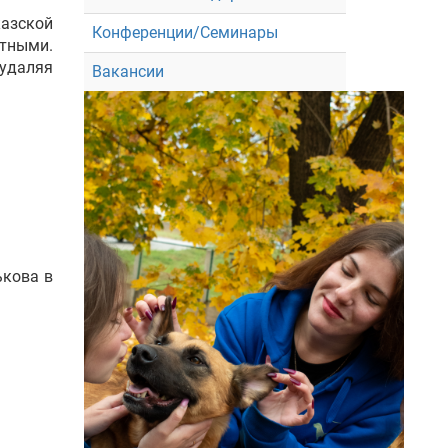
казской
Конференции/Семинары
отными.
удаляя
Вакансии
ькова в