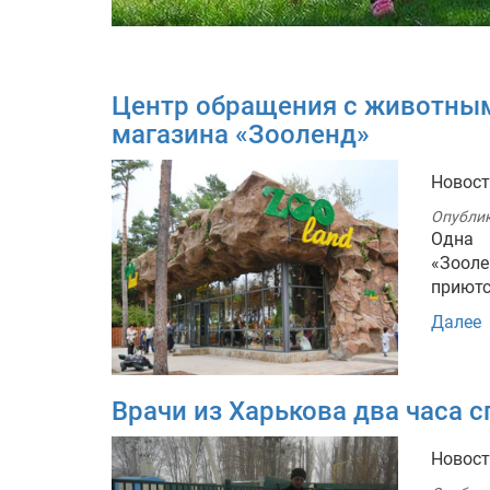
Центр обращения с животным
магазина «Зооленд»
Новос
Опубли
Одна 
«Зоол
приютс
Далее
Врачи из Харькова два часа 
Новос